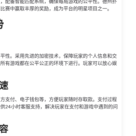
便，配备智能匹配系统，确保每局游戏的公平性。德州扑
在比赛中赢取丰厚的奖励，成为平台的明星项目之一。
势
公平性。采用先进的加密技术，保障玩家的个人信息和交
保所有游戏都在公平公正的环境下进行。玩家可以放心娱
速
三方支付、电子钱包等，方便玩家随时存取款。支付过程
供24小时客服支持，解决玩家在支付和游戏中遇到的问
容