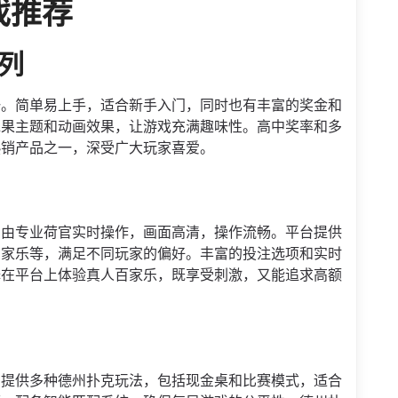
戏推荐
列
一。简单易上手，适合新手入门，同时也有丰富的奖金和
水果主题和动画效果，让游戏充满趣味性。高中奖率和多
热销产品之一，深受广大玩家喜爱。
。由专业荷官实时操作，画面高清，操作流畅。平台提供
百家乐等，满足不同玩家的偏好。丰富的投注选项和实时
择在平台上体验真人百家乐，既享受刺激，又能追求高额
台提供多种德州扑克玩法，包括现金桌和比赛模式，适合